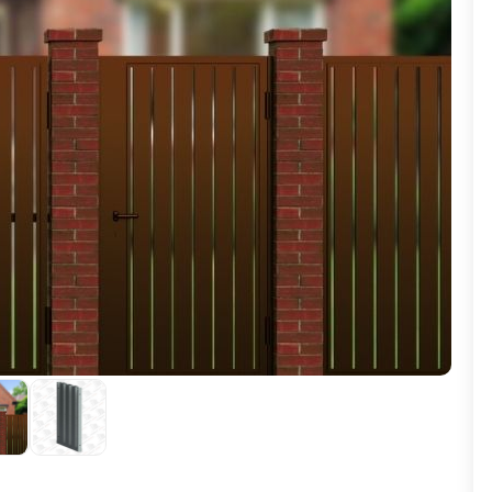
ВЫБОР ПО ХАРАКТЕРИСТИКАМ
Горизонтальные заборы
Высокие заборы
Красивые, дизайнерские заборы
ВЫБОР ПО СПОСОБУ МОНТАЖА
Заборы под ключ
Готовые заборы
Комплекты заборов-лего "сделай сам"
Быстровозводимые заборы