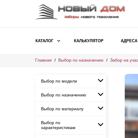
КАТАЛОГ
КАЛЬКУЛЯТОР
АДРЕСА
Главная
Выбор по назначению
Забор на учас
ВЫБОР ПО МОДЕЛИ
Заборы Ранчо
Выбор по модели
Заборы Хай-тек
Заборы Классика
Выбор по назначению
Заборы Ранчо
Заборы Жалюзи
Заборы Хай-тек
Выбор по материалу
Заборы и ограждения для
Заборы Классика
детских садов
ВЫБОР ПО НАЗНАЧЕНИЮ
Заборы Жалюзи
Выбор по
Заборы с кирпичными столбами
Заборы для дачи
характеристикам
Заборы и ограждения для детских
Заборы из евроштакетника
Элитные заборы для коттеджей
садов