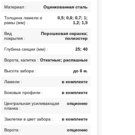
Каркасы ворот
Материал :
Оцинкованная сталь
Калитки
Толщина ламели и
0,5; 0,6; 0,7; 1;
Входные группы
рамы (мм) :
1,2; 1,5
Вид
Порошковая окраска;
покрытия :
полиэстер
ВСЕ ДЛЯ ЗАБОРА
Глубина секции (мм) :
25; 40
Панели для забора
Ворота, калитка :
Откатные; распашные
Высота забора :
до 6 м.
Ламели :
в комплекте
Боковые профили :
в комплекте
Центральная усиливающая
опционно
планка :
Заклепки в цвет забора :
в комплекте
Ворота :
опционно