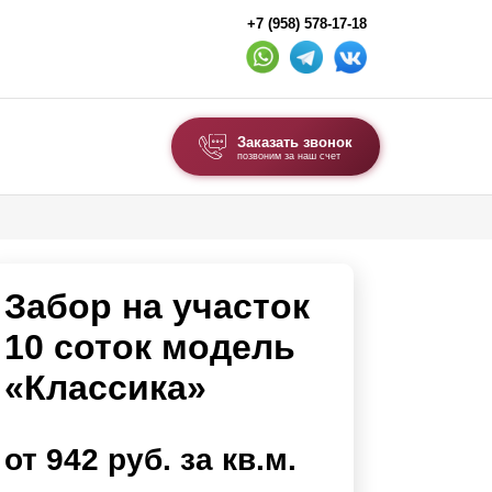
+7 (958) 578-17-18
Заказать звонок
позвоним за наш счет
ВЫБОР ПО ТИПУ
Модульные заборы и ограждения
Забор на участок
Комбинированные заборы
Секционные заборы
10 соток модель
«Классика»
ВОРОТА И КАЛИТКИ
Ворота откатные
от 942 руб. за кв.м.
Ворота распашные
Ворота складные гармошка