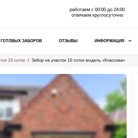
работаем с 00:00 до 24:00
отвечаем круглосуточно
 ГОТОВЫХ ЗАБОРОВ
ОТЗЫВЫ
ИНФОРМАЦИЯ
ток 10 соток
Забор на участок 10 соток модель «Классика»
ВЫБОР ПО МАТЕРИАЛУ
Заборы с кирпичными столбами
Заборы из евроштакетника
горизонтального
Металлические заборы для дачи
Забор жалюзи с кирпичными столбами
Металлические заборы
Металлические ограждения