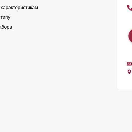
 характеристикам
 типу
абора