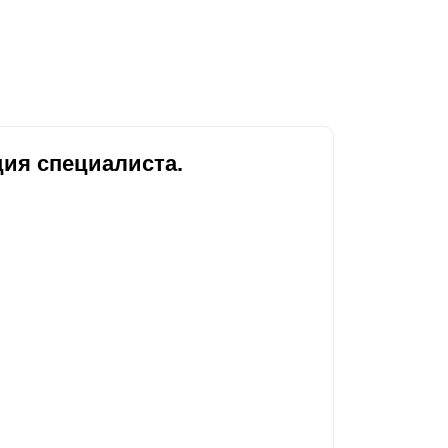
Каркасы ворот
Калитки
Входные группы
ВСЕ ДЛЯ ЗАБОРА
ия специалиста.
Панели для забора