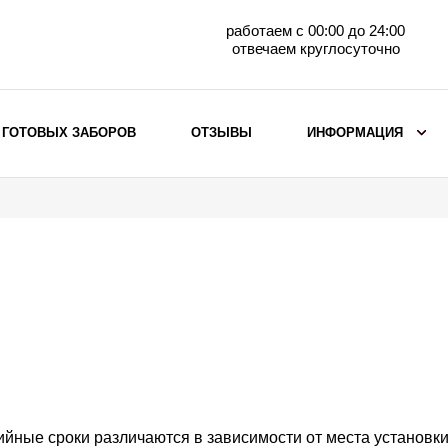
работаем с 00:00 до 24:00
отвечаем круглосуточно
 ГОТОВЫХ ЗАБОРОВ
ОТЗЫВЫ
ИНФОРМАЦИЯ
ВЫБОР ПО МАТЕРИАЛУ
Заборы с кирпичными столбами
Заборы из евроштакетника
горизонтального
Металлические заборы для дачи
Забор жалюзи с кирпичными столбами
Металлические заборы
Металлические ограждения
ийные сроки различаются в зависимости от места установки 