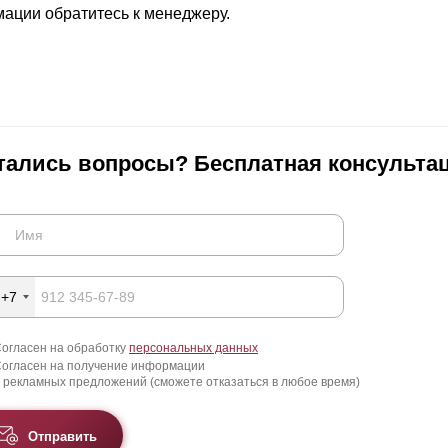
ВЫБОР ПО ХАРАКТЕРИСТИКАМ
ации обратитесь к менеджеру.
Горизонтальные заборы
Высокие заборы
Красивые, дизайнерские заборы
ВЫБОР ПО СПОСОБУ МОНТАЖА
тались вопросы? Бесплатная консультац
Заборы под ключ
Готовые заборы
Комплекты заборов-лего "сделай сам"
Быстровозводимые заборы
+7
огласен на обработку
персональных данных
огласен на получение информации
 рекламных предложений (сможете отказаться в любое время)
Отправить