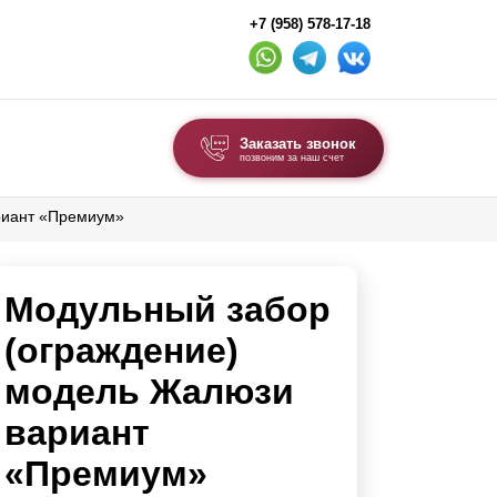
+7 (958) 578-17-18
Заказать звонок
позвоним за наш счет
риант «Премиум»
ВЫБОР ПО ТИПУ
Модульные заборы и ограждения
Модульный забор
Комбинированные заборы
Секционные заборы
(ограждение)
модель Жалюзи
ВОРОТА И КАЛИТКИ
вариант
Ворота откатные
«Премиум»
Ворота распашные
Ворота складные гармошка