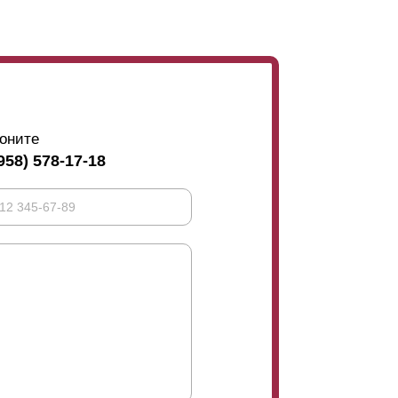
аемость
. Выбирая оптимальный вариант,
олтора метра, то для предотвращения их
ели. Они фиксируются с внутренней стороны
удерживают усилитель, становятся видны с
ость, прочность, и эксплуатационные
тетике и презентабельности, лучше в данном
я бы на ее половину.
оните
958) 578-17-18