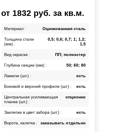
Каркасы ворот
от 1832 руб. за кв.м.
Калитки
Входные группы
Материал :
Оцинкованная сталь
Толщина стали
0,5; 0,6; 0,7; 1; 1,2;
ВСЕ ДЛЯ ЗАБОРА
(мм) :
1,5
Панели для забора
Вид окраски :
ПП; полиэстер
Глубина секции (мм) :
50; 60; 80
Ламели (шт.) :
есть
Боковой и верхний профили (шт.) :
есть
Центральная усиливающая
опционно
планка (шт.) :
Заклепки в цвет забора (шт.) :
есть
Ворота, калитка :
заказывать отдельно