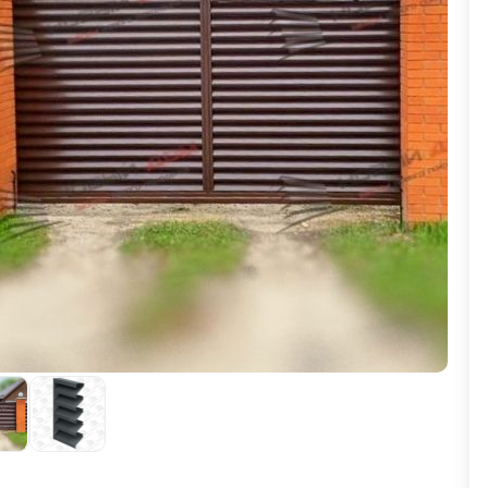
ВЫБОР ПО ХАРАКТЕРИСТИКАМ
Горизонтальные заборы
Высокие заборы
Красивые, дизайнерские заборы
ВЫБОР ПО СПОСОБУ МОНТАЖА
Заборы под ключ
Готовые заборы
Комплекты заборов-лего "сделай сам"
Быстровозводимые заборы