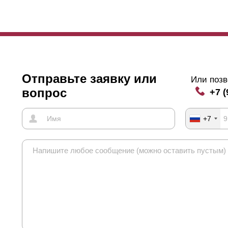
нная характеристика влияет не только на угол обзора и
просматрив
жно учитывать и длину элементов забора. Если длина превышает п
овисания с тыльной стороны устанавливаются специальные усилит
лки. Если нахлест отсутствует, то фиксирующие заклепки, которые 
цевой стороны. Такой вариант не всех устраивает. На функциональн
рактеристики это не влияет. Тем, кто уделяет большое внимание эс
учае рассмотреть варианты с нахлестом на всю длину полки или хот
Отправьте заявку или
Или позв
вопрос
+7 (
+7