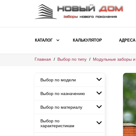
КАТАЛОГ
КАЛЬКУЛЯТОР
АДРЕСА
Главная
Выбор по типу
Модульные заборы и
ВЫБОР ПО МОДЕЛИ
Заборы Ранчо
Выбор по модели
Заборы Хай-тек
Заборы Классика
Выбор по назначению
Заборы Ранчо
Заборы Жалюзи
Заборы Хай-тек
Выбор по материалу
Заборы и ограждения для
Заборы Классика
детских садов
ВЫБОР ПО НАЗНАЧЕНИЮ
Заборы Жалюзи
Выбор по
Заборы с кирпичными столбами
Заборы для дачи
характеристикам
Заборы и ограждения для детских
Заборы из евроштакетника
Элитные заборы для коттеджей
садов