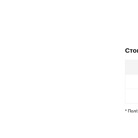
Сто
* Пол