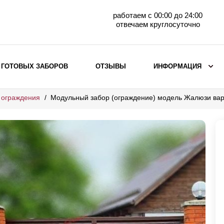
работаем с 00:00 до 24:00
отвечаем круглосуточно
 ГОТОВЫХ ЗАБОРОВ
ОТЗЫВЫ
ИНФОРМАЦИЯ
 ограждения
Модульный забор (ограждение) модель Жалюзи ва
ВЫБОР ПО МАТЕРИАЛУ
Заборы с кирпичными столбами
Заборы из евроштакетника
горизонтального
Металлические заборы для дачи
Забор жалюзи с кирпичными столбами
Металлические заборы
Металлические ограждения