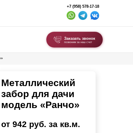
+7 (958) 578-17-18
Заказать звонок
позвоним за наш счет
о»
ВЫБОР ПО ТИПУ
Модульные заборы и ограждения
Металлический
Комбинированные заборы
Секционные заборы
забор для дачи
модель «Ранчо»
ВОРОТА И КАЛИТКИ
Ворота откатные
от 942 руб. за кв.м.
Ворота распашные
Ворота складные гармошка