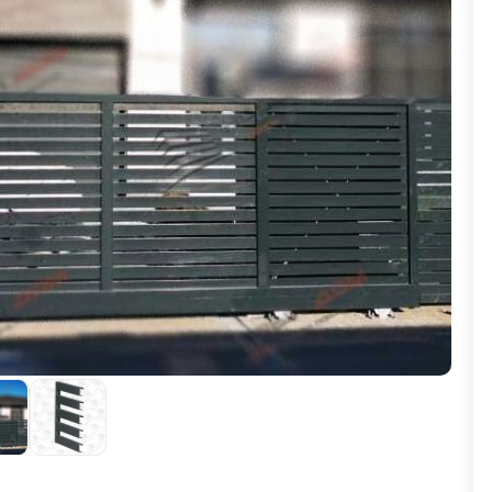
ВЫБОР ПО ХАРАКТЕРИСТИКАМ
Горизонтальные заборы
Высокие заборы
Красивые, дизайнерские заборы
ВЫБОР ПО СПОСОБУ МОНТАЖА
Заборы под ключ
Готовые заборы
Комплекты заборов-лего "сделай сам"
Быстровозводимые заборы