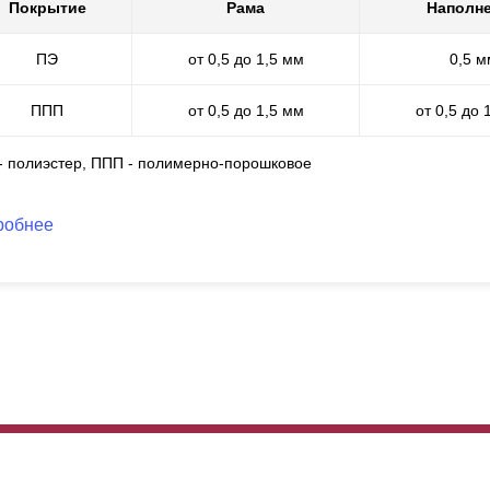
о имеет идеальный внешний вид и обладает всеми защитными сво
Покрытие
Рама
Наполн
жаробезопасное, не трескается, устойчиво к царапинам и погодны
ПЭ
от 0,5 до 1,5 мм
0,5 м
ППП
от 0,5 до 1,5 мм
от 0,5 до 
 - полиэстер, ППП - полимерно-порошковое
робнее