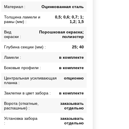
Каркасы ворот
Материал :
Оцинкованная сталь
Калитки
Толщина ламели и
0,5; 0,6; 0,7; 1;
Входные группы
рамы (мм) :
1,2; 1,5
Вид
Порошковая окраска;
окраски :
полиэстер
ВСЕ ДЛЯ ЗАБОРА
Глубина секции (мм) :
25; 40
Панели для забора
Ламели :
в комплекте
Боковые профили :
в комплекте
Центральная усиливающая
опционно
планка :
Заклепки в цвет забора :
в комплекте
Ворота (откатные,
заказывать
распашные) :
отдельно
Установка забора
заказывать
:
отдельно