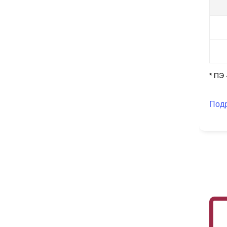
Он
по
* ПЭ
Под