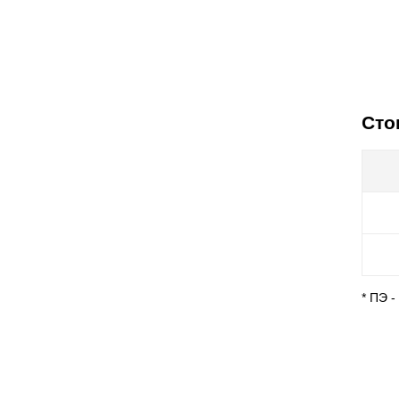
Сто
* ПЭ 