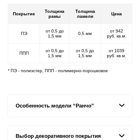
Толщина
Толщина
Покрытие
Цена
рамы
ламели
от 0,5 до
от 942
ПЭ
0,5 мм
1,5 мм
руб. кв.м.
от 0,5 до
от 0,5 до
от 1039
ППП
1,5 мм
1,5 мм
руб. кв.м.
* ПЭ - полиэстер, ППП - полимерно-порошковое
Особенность модели “Ранчо”
Вариант "Ранчо" один из линейки заборов, который
Выбор декоративного покрытия
производит впечатление деревянного. Но