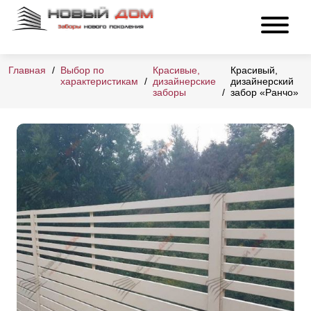
Главная
Выбор по
Красивые,
Красивый,
характеристикам
дизайнерские
дизайнерский
заборы
забор «Ранчо»