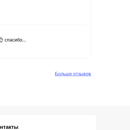
 спасибо...
Добрый день
Читать вес
Больше отзывов
нтакты