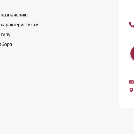
 назначению
 характеристикам
 типу
абора