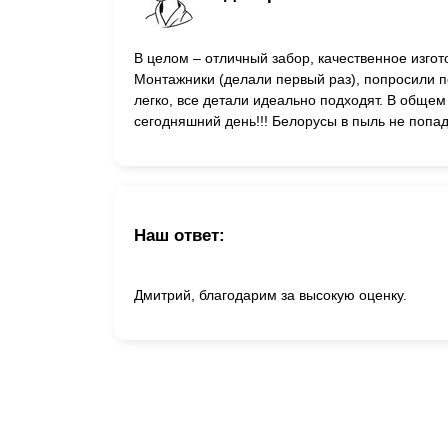
Заборы для дачи
Элитные заборы для коттеджей
В целом – отличный забор, качественное изго
Заборы и ограждения для школ
Монтажники (делали первый раз), попросили по
Забор на участок 10 соток
легко, все детали идеально подходят. В общем
Заборы и ограждения для дома
сегодняшний день!!! Белорусы в пыль не попа
Наш ответ:
Дмитрий, благодарим за высокую оценку.