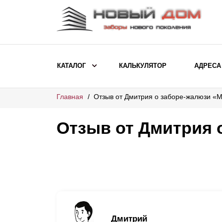
КАТАЛОГ
КАЛЬКУЛЯТОР
АДРЕСА
Главная
Отзыв от Дмитрия о заборе-жалюзи «
ВЫБОР ПО МОДЕЛИ
Заборы Ранчо
Отзыв от Дмитрия 
Заборы Хай-тек
Заборы Классика
Заборы Жалюзи
ВЫБОР ПО НАЗНАЧЕНИЮ
Заборы и ограждения для детских
Дмитрий
садов