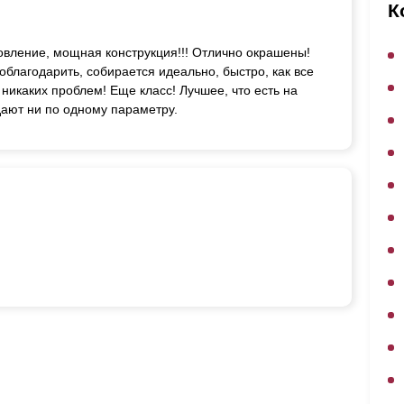
ВЫБОР ПО ХАРАКТЕРИСТИКАМ
К
Горизонтальные заборы
товление, мощная конструкция!!! Отлично окрашены!
Высокие заборы
благодарить, собирается идеально, быстро, как все
Красивые, дизайнерские заборы
 никаких проблем! Еще класс! Лучшее, что есть на
дают ни по одному параметру.
ВЫБОР ПО СПОСОБУ МОНТАЖА
Заборы под ключ
Готовые заборы
Комплекты заборов-лего "сделай сам"
Быстровозводимые заборы