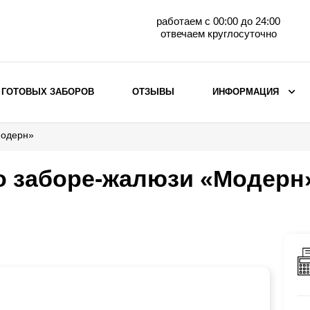
работаем с 00:00 до 24:00
отвечаем круглосуточно
 ГОТОВЫХ ЗАБОРОВ
ОТЗЫВЫ
ИНФОРМАЦИЯ
Модерн»
ВЫБОР ПО МАТЕРИАЛУ
Заборы с кирпичными столбами
о заборе-жалюзи «Модерн
Заборы из евроштакетника
горизонтального
Металлические заборы для дачи
Забор жалюзи с кирпичными столбами
Металлические заборы
Металлические ограждения