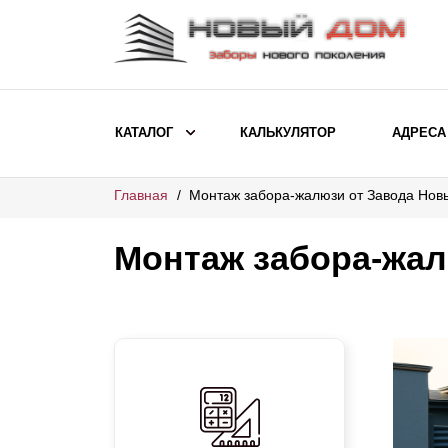
КАТАЛОГ
КАЛЬКУЛЯТОР
АДРЕСА
Главная
Монтаж забора-жалюзи от Завода Нов
ВЫБОР ПО МОДЕЛИ
Заборы Ранчо
Монтаж забора-жал
Заборы Хай-тек
Заборы Классика
Заборы Жалюзи
ВЫБОР ПО НАЗНАЧЕНИЮ
Заборы и ограждения для детских
садов