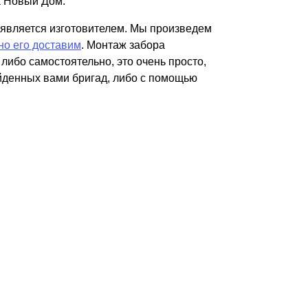
 Новый Дом.
Каркасы ворот
является изготовителем. Мы произведем
Калитки
но его доставим
. Монтаж забора
Входные группы
либо самостоятельно, это очень просто,
йденных вами бригад, либо с помощью
ВСЕ ДЛЯ ЗАБОРА
Панели для забора