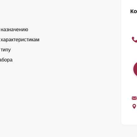
Ко
 назначению
 характеристикам
 типу
абора