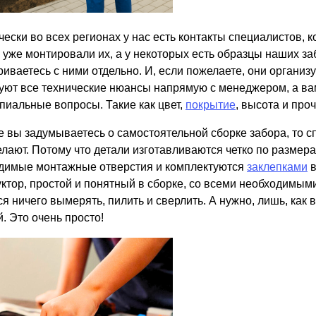
ески во всех регионах у нас есть контакты специалистов, к
 уже монтировали их, а у некоторых есть образцы наших з
риваетесь с ними отдельно. И, если пожелаете, они организ
уют все технические нюансы напрямую с менеджером, а вам,
пиальные вопросы. Такие как цвет,
покрытие
, высота и проч
е вы задумываетесь о самостоятельной сборке забора, то с
делают. Потому что детали изготавливаются четко по размер
димые монтажные отверстия и комплектуются
заклепками
в
уктор, простой и понятный в сборке, со всеми необходимы
я ничего вымерять, пилить и сверлить. А нужно, лишь, как 
. Это очень просто!