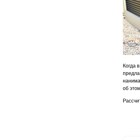
Когда 
предла
нанима
об этом
Рассчи