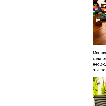
Монта
калито
необхо
эти сто