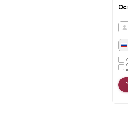
Ос
С
С
и