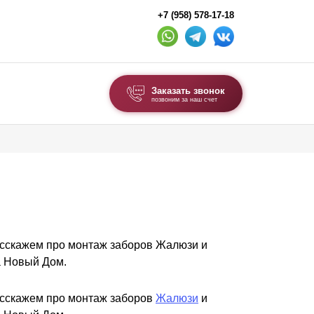
+7 (958) 578-17-18
Заказать звонок
позвоним за наш счет
ВЫБОР ПО ТИПУ
Модульные заборы и ограждения
м
Комбинированные заборы
Секционные заборы
расскажем про монтаж заборов Жалюзи и
ВОРОТА И КАЛИТКИ
а Новый Дом.
Ворота откатные
Ворота распашные
расскажем про монтаж заборов
Жалюзи
и
Ворота складные гармошка