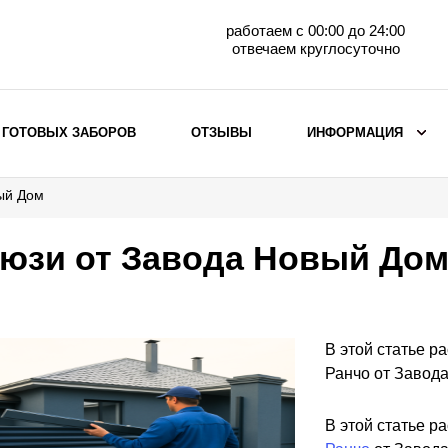
работаем с 00:00 до 24:00
отвечаем круглосуточно
 ГОТОВЫХ ЗАБОРОВ
ОТЗЫВЫ
ИНФОРМАЦИЯ
ый Дом
ВЫБОР ПО МАТЕРИАЛУ
Заборы с кирпичными столбами
юзи от Завода Новый До
Заборы из евроштакетника
горизонтального
Металлические заборы для дачи
Забор жалюзи с кирпичными столбами
В этой статье 
Металлические заборы
Ранчо от Завод
Металлические ограждения
В этой статье 