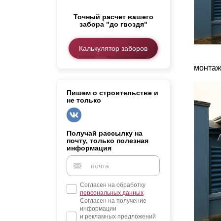
Заборы для дачи
Точный расчет вашего
Элитные заборы для коттеджей
забора "до гвоздя"
Заборы и ограждения для школ
Забор на участок 10 соток
Калькулятор заборов
Заборы и ограждения для дома
монтаж
Пишем о строительстве и
не только
Получай рассылку на
почту, только полезная
информация
Согласен на обработку
персональных данных
Согласен на получение
информации
и рекламных предложений