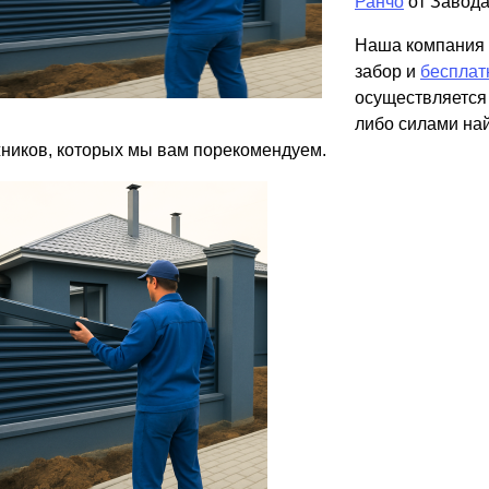
Ранчо
от Завода
ВЫБОР ПО ХАРАКТЕРИСТИКАМ
Наша компания 
Горизонтальные заборы
забор и
бесплат
Высокие заборы
осуществляется 
Красивые, дизайнерские заборы
либо силами на
ников, которых мы вам порекомендуем.
ВЫБОР ПО СПОСОБУ МОНТАЖА
Заборы под ключ
Готовые заборы
Комплекты заборов-лего "сделай сам"
Быстровозводимые заборы