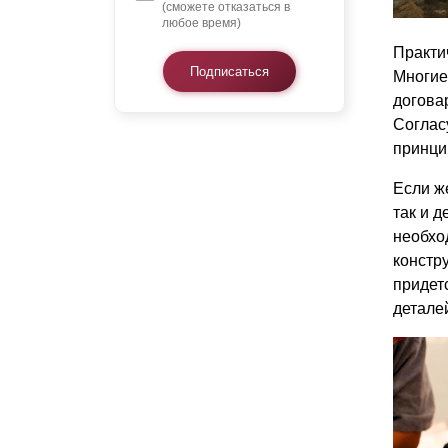
(сможете отказаться в
любое время)
Практич
Подписаться
Многие
догова
Соглас
принци
Если ж
так и 
необхо
констр
придетс
деталей