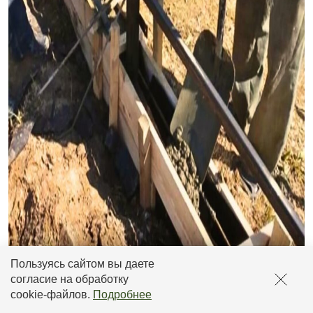
Пользуясь сайтом вы даете
В процессе затвердевания бетонная лента нуждается в
согласие на обработку
поддержании оптимальной температуры и влажности.
cookie-файлов
.
Подробнее
Также сразу после заливки, фундамент рекомендуется